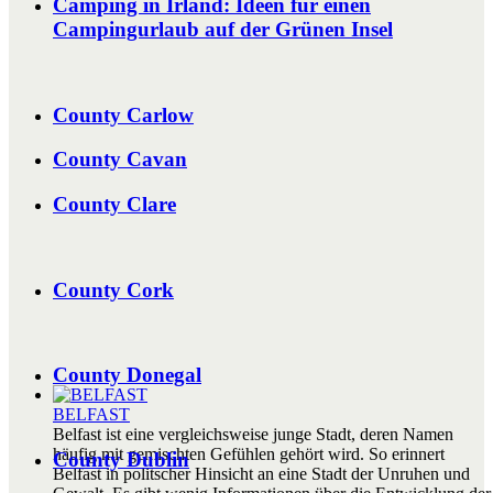
Camping in Irland: Ideen für einen
Campingurlaub auf der Grünen Insel
County Carlow
County Cavan
County Clare
County Cork
County Donegal
BELFAST
Belfast ist eine vergleichsweise junge Stadt, deren Namen
häufig mit gemischten Gefühlen gehört wird. So erinnert
County Dublin
Belfast in politscher Hinsicht an eine Stadt der Unruhen und