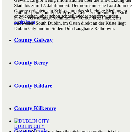
Gewalt. Es gibt wenig Informationen über die Entwicklung der
Stadt bis zum 17. Jahrhundert. Der normannische Lord John de
Courcy errichtete ein Schloss, um das sich einige Siedlungen
Dublin ist ein County der Provinz Leinster und unterteilt sich
entwickelten, aber schon schnell wieder zerstört wurden.
in vier Verwaltungsabschnitte. Im Norden liegt Fingal, im
weiterlesen
Südwesten South Dublin, im Osten direkt an der Küste liegt
Dublin City und im Süden Dún Laoghaire-Rathdown.
County Galway
County Kerry
County Kildare
County Kilkenny
DUBLIN CITY
County Laois
In Dublin's fair city, where the girls are so pretty... ist ein