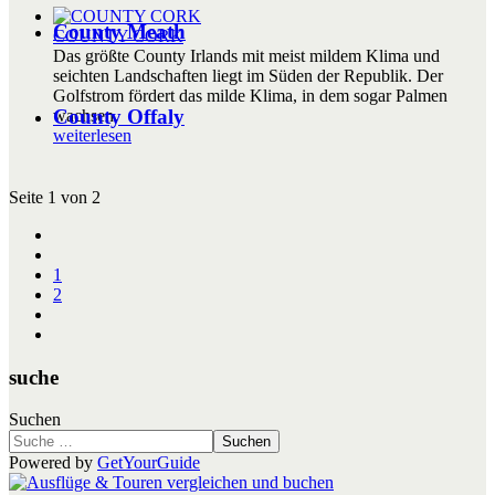
County Meath
COUNTY CORK
Das größte County Irlands mit meist mildem Klima und
seichten Landschaften liegt im Süden der Republik. Der
Golfstrom fördert das milde Klima, in dem sogar Palmen
County Offaly
wachsen.
weiterlesen
Seite 1 von 2
1
2
suche
Suchen
Suchen
Powered by
GetYourGuide