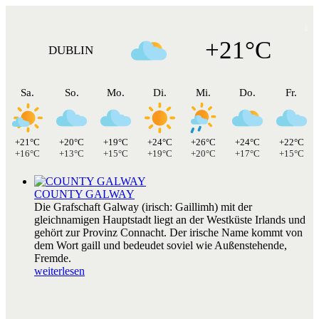
+21°C
DUBLIN
Sa.
So.
Mo.
Di.
Mi.
Do.
Fr.
+21°C
+20°C
+19°C
+24°C
+26°C
+24°C
+22°C
+16°C
+13°C
+15°C
+19°C
+20°C
+17°C
+15°C
COUNTY GALWAY
Die Grafschaft Galway (irisch: Gaillimh) mit der
gleichnamigen Hauptstadt liegt an der Westküste Irlands und
gehört zur Provinz Connacht. Der irische Name kommt von
dem Wort gaill und bedeudet soviel wie Außenstehende,
Fremde.
weiterlesen