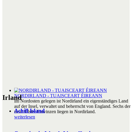
NORDIRLAND - TUAISCEART ÉIREANN
Irland
Im Nordosten gelegen ist Nordirland ein eigenständiges Land
auf der Insel, verwaltet und beherrscht von England. Sechs der
Achill Island
neun Ulster-Provinzen liegen in Nordirland.
weiterlesen