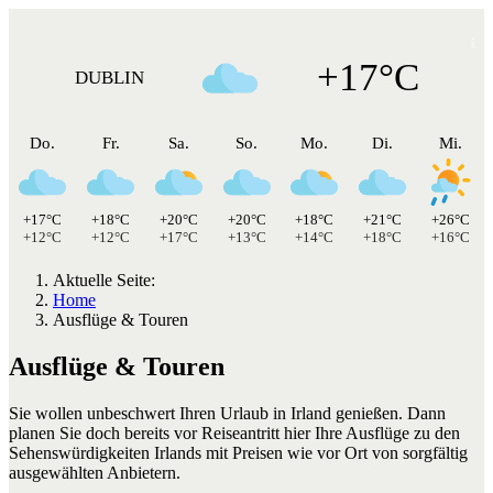
+17°C
DUBLIN
Do.
Fr.
Sa.
So.
Mo.
Di.
Mi.
+17°C
+18°C
+20°C
+20°C
+18°C
+21°C
+26°C
+12°C
+12°C
+17°C
+13°C
+14°C
+18°C
+16°C
Aktuelle Seite:
Home
Ausflüge & Touren
Ausflüge & Touren
Sie wollen unbeschwert Ihren Urlaub in Irland genießen. Dann
planen Sie doch bereits vor Reiseantritt hier Ihre Ausflüge zu den
Sehenswürdigkeiten Irlands mit Preisen wie vor Ort von sorgfältig
ausgewählten Anbietern.