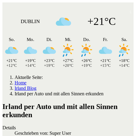
+21°C
DUBLIN
So.
Mo.
Di.
Mi.
Do.
Fr.
Sa.
+21°C
+19°C
+23°C
+27°C
+26°C
+21°C
+18°C
+12°C
+14°C
+19°C
+20°C
+19°C
+15°C
+14°C
Aktuelle Seite:
Home
Irland Blog
Irland per Auto und mit allen Sinnen erkunden
Irland per Auto und mit allen Sinnen
erkunden
Details
Geschrieben von:
Super User