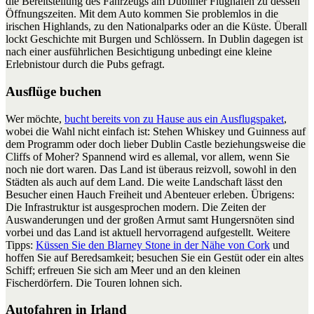
die Bereitstellung des Fahrzeugs am Dubliner Flughafen zu dessen
Öffnungszeiten. Mit dem Auto kommen Sie problemlos in die
irischen Highlands, zu den Nationalparks oder an die Küste. Überall
lockt Geschichte mit Burgen und Schlössern. In Dublin dagegen ist
nach einer ausführlichen Besichtigung unbedingt eine kleine
Erlebnistour durch die Pubs gefragt.
Ausflüge buchen
Wer möchte,
bucht bereits von zu Hause aus ein Ausflugspaket
,
wobei die Wahl nicht einfach ist: Stehen Whiskey und Guinness auf
dem Programm oder doch lieber Dublin Castle beziehungsweise die
Cliffs of Moher? Spannend wird es allemal, vor allem, wenn Sie
noch nie dort waren. Das Land ist überaus reizvoll, sowohl in den
Städten als auch auf dem Land. Die weite Landschaft lässt den
Besucher einen Hauch Freiheit und Abenteuer erleben. Übrigens:
Die Infrastruktur ist ausgesprochen modern. Die Zeiten der
Auswanderungen und der großen Armut samt Hungersnöten sind
vorbei und das Land ist aktuell hervorragend aufgestellt. Weitere
Tipps:
Küssen Sie den Blarney Stone in der Nähe von Cork
und
hoffen Sie auf Beredsamkeit; besuchen Sie ein Gestüt oder ein altes
Schiff; erfreuen Sie sich am Meer und an den kleinen
Fischerdörfern. Die Touren lohnen sich.
Autofahren in Irland