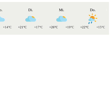
o.
Di.
Mi.
Do.
+14°C
+21°C
+17°C
+26°C
+19°C
+22°C
+15°C