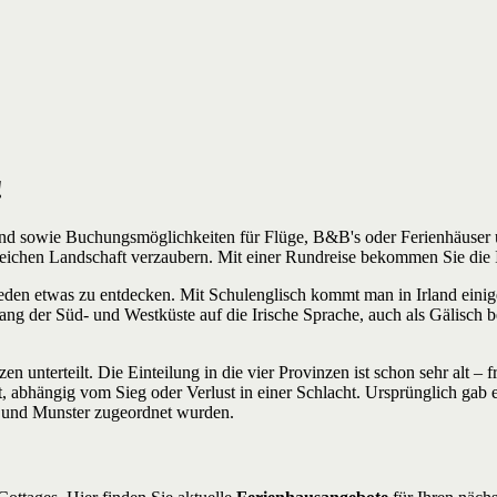
!
and sowie Buchungsmöglichkeiten für Flüge, B&B's oder Ferienhäuser u
eichen Landschaft verzaubern. Mit einer Rundreise bekommen Sie die I
r Jeden etwas zu entdecken. Mit Schulenglisch kommt man in Irland eini
lang der Süd- und Westküste auf die Irische Sprache, auch als Gälisch 
inzen unterteilt. Die Einteilung in die vier Provinzen ist schon sehr a
t, abhängig vom Sieg oder Verlust in einer Schlacht. Ursprünglich gab 
er und Munster zugeordnet wurden.