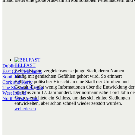
Irland bietet eine große Auswahl an komfortablen Ferienhäusern und C
index.php/pr
BELFAST
Dublin
Belfast ist eine vergleichsweise junge Stadt, deren Namen
East Coast/Midlands
häufig mit gemischten Gefühlen gehört wird. So erinnert
South East
Belfast in politscher Hinsicht an eine Stadt der Unruhen und
Cork and Kerry
Gewalt. Es gibt wenig Informationen über die Entwicklung der
The Shannon Region
Stadt bis zum 17. Jahrhundert. Der normannische Lord John de
West Ireland
Courcy errichtete ein Schloss, um das sich einige Siedlungen
North West Ireland
entwickelten, aber schon schnell wieder zerstört wurden.
weiterlesen