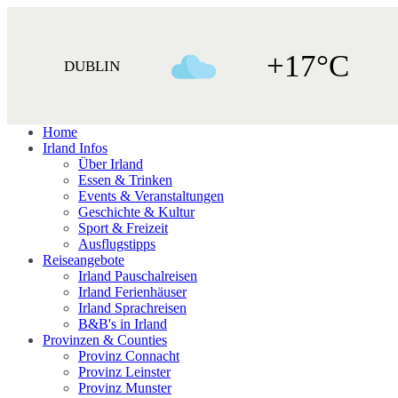
+17°C
DUBLIN
Home
Irland Infos
Über Irland
Essen & Trinken
Events & Veranstaltungen
Geschichte & Kultur
Sport & Freizeit
Ausflugstipps
Reiseangebote
Irland Pauschalreisen
Irland Ferienhäuser
Irland Sprachreisen
B&B's in Irland
Provinzen & Counties
Provinz Connacht
Provinz Leinster
Provinz Munster