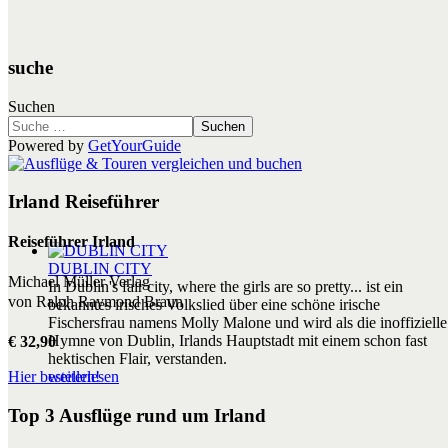
suche
Suchen
Suchen
Powered by
GetYourGuide
Irland Reiseführer
Reiseführer Irland
DUBLIN CITY
Michael Müller Verlag
In Dublin's fair city, where the girls are so pretty... ist ein
von Ralph Raymond Braun
bekanntes irisches Volkslied über eine schöne irische
Fischersfrau namens Molly Malone und wird als die inoffizielle
Hymne von Dublin, Irlands Hauptstadt mit einem schon fast
€ 32,90
hektischen Flair, verstanden.
weiterlesen
Hier bestellen!
Top 3 Ausflüge rund um Irland