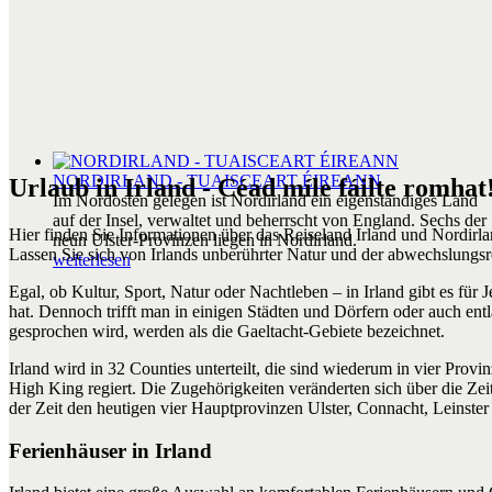
NORDIRLAND - TUAISCEART ÉIREANN
Urlaub in Irland - Céad míle fáilte romhat
Im Nordosten gelegen ist Nordirland ein eigenständiges Land
auf der Insel, verwaltet und beherrscht von England. Sechs der
Hier finden Sie Informationen über das Reiseland Irland und Nordirl
neun Ulster-Provinzen liegen in Nordirland.
Lassen Sie sich von Irlands unberührter Natur und der abwechslungsr
weiterlesen
Egal, ob Kultur, Sport, Natur oder Nachtleben – in Irland gibt es fü
hat. Dennoch trifft man in einigen Städten und Dörfern oder auch ent
gesprochen wird, werden als die Gaeltacht-Gebiete bezeichnet.
Irland wird in 32 Counties unterteilt, die sind wiederum in vier Prov
High King regiert. Die Zugehörigkeiten veränderten sich über die Zei
der Zeit den heutigen vier Hauptprovinzen Ulster, Connacht, Leinst
Ferienhäuser in Irland