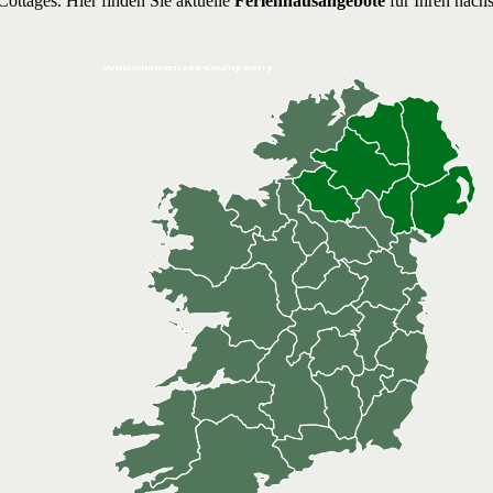
ottages. Hier finden Sie aktuelle
Ferienhausangebote
für Ihren näch
ovinzen-counties/provinz-munster/168-county-kerry