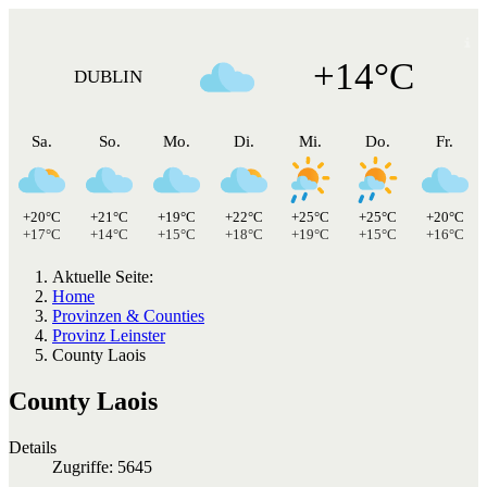
+14°C
DUBLIN
Sa.
So.
Mo.
Di.
Mi.
Do.
Fr.
+20°C
+21°C
+19°C
+22°C
+25°C
+25°C
+20°C
+17°C
+14°C
+15°C
+18°C
+19°C
+15°C
+16°C
Aktuelle Seite:
Home
Provinzen & Counties
Provinz Leinster
County Laois
County Laois
Details
Zugriffe: 5645