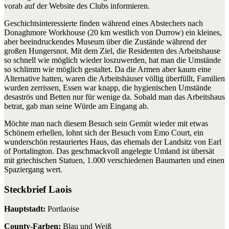
vorab auf der Website des Clubs informieren.
Geschichtsinteressierte finden während eines Abstechers nach
Donaghmore Workhouse (20 km westlich von Durrow) ein kleines,
aber beeindruckendes Museum über die Zustände während der
großen Hungersnot. Mit dem Ziel, die Residenten des Arbeitshause
so schnell wie möglich wieder loszuwerden, hat man die Umstände
so schlimm wie möglich gestaltet. Da die Armen aber kaum eine
Alternative hatten, waren die Arbeitshäuser völlig überfüllt, Familien
wurden zerrissen, Essen war knapp, die hygienischen Umstände
desaströs und Betten nur für wenige da. Sobald man das Arbeitshaus
betrat, gab man seine Würde am Eingang ab.
Möchte man nach diesem Besuch sein Gemüt wieder mit etwas
Schönem erhellen, lohnt sich der Besuch vom Emo Court, ein
wunderschön restauriertes Haus, das ehemals der Landsitz von Earl
of Portalington. Das geschmackvoll angelegte Umland ist übersät
mit griechischen Statuen, 1.000 verschiedenen Baumarten und einen
Spaziergang wert.
Steckbrief Laois
Hauptstadt:
Portlaoise
County-Farben:
Blau und Weiß