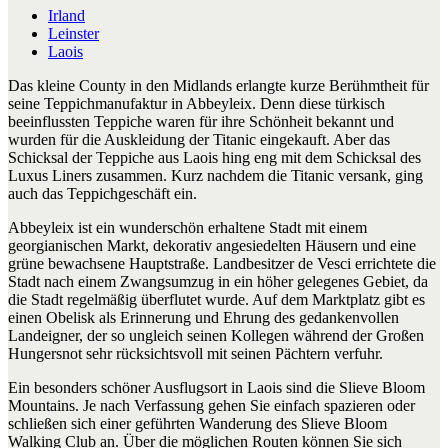
Irland
Leinster
Laois
Das kleine County in den Midlands erlangte kurze Berühmtheit für
seine Teppichmanufaktur in Abbeyleix. Denn diese türkisch
beeinflussten Teppiche waren für ihre Schönheit bekannt und
wurden für die Auskleidung der Titanic eingekauft. Aber das
Schicksal der Teppiche aus Laois hing eng mit dem Schicksal des
Luxus Liners zusammen. Kurz nachdem die Titanic versank, ging
auch das Teppichgeschäft ein.
Abbeyleix ist ein wunderschön erhaltene Stadt mit einem
georgianischen Markt, dekorativ angesiedelten Häusern und eine
grüne bewachsene Hauptstraße. Landbesitzer de Vesci errichtete die
Stadt nach einem Zwangsumzug in ein höher gelegenes Gebiet, da
die Stadt regelmäßig überflutet wurde. Auf dem Marktplatz gibt es
einen Obelisk als Erinnerung und Ehrung des gedankenvollen
Landeigner, der so ungleich seinen Kollegen während der Großen
Hungersnot sehr rücksichtsvoll mit seinen Pächtern verfuhr.
Ein besonders schöner Ausflugsort in Laois sind die Slieve Bloom
Mountains. Je nach Verfassung gehen Sie einfach spazieren oder
schließen sich einer geführten Wanderung des Slieve Bloom
Walking Club an. Über die möglichen Routen können Sie sich