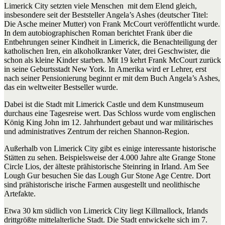
Limerick City setzten viele Menschen mit dem Elend gleich,
insbesondere seit der Beststeller Angela’s Ashes (deutscher Titel:
Die Asche meiner Mutter) von Frank McCourt veröffentlicht wurde.
In dem autobiographischen Roman berichtet Frank über die
Entbehrungen seiner Kindheit in Limerick, die Benachteiligung der
katholischen Iren, ein alkoholkranker Vater, drei Geschwister, die
schon als kleine Kinder starben. Mit 19 kehrt Frank McCourt zurück
in seine Geburtsstadt New York. In Amerika wird er Lehrer, erst
nach seiner Pensionierung beginnt er mit dem Buch Angela’s Ashes,
das ein weltweiter Bestseller wurde.
Dabei ist die Stadt mit Limerick Castle und dem Kunstmuseum
durchaus eine Tagesreise wert. Das Schloss wurde vom englischen
König King John im 12. Jahrhundert gebaut und war militärisches
und administratives Zentrum der reichen Shannon-Region.
Außerhalb von Limerick City gibt es einige interessante historische
Stätten zu sehen. Beispielsweise der 4.000 Jahre alte Grange Stone
Circle Lios, der älteste prähistorische Steinring in Irland. Am See
Lough Gur besuchen Sie das Lough Gur Stone Age Centre. Dort
sind prähistorische irische Farmen ausgestellt und neolithische
Artefakte.
Etwa 30 km südlich von Limerick City liegt Killmallock, Irlands
drittgrößte mittelalterliche Stadt. Die Stadt entwickelte sich im 7.