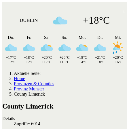
+18°C
DUBLIN
Do.
Fr.
Sa.
So.
Mo.
Di.
Mi.
+17°C
+18°C
+20°C
+20°C
+18°C
+21°C
+26°C
+12°C
+12°C
+17°C
+13°C
+14°C
+18°C
+16°C
Aktuelle Seite:
Home
Provinzen & Counties
Provinz Munster
County Limerick
County Limerick
Details
Zugriffe: 6014