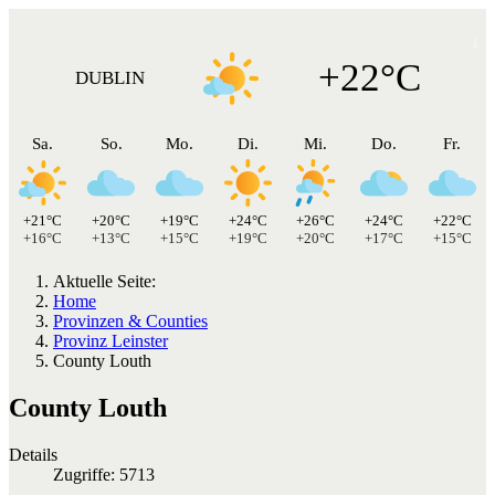
+22°C
DUBLIN
Sa.
So.
Mo.
Di.
Mi.
Do.
Fr.
+21°C
+20°C
+19°C
+24°C
+26°C
+24°C
+22°C
+16°C
+13°C
+15°C
+19°C
+20°C
+17°C
+15°C
Aktuelle Seite:
Home
Provinzen & Counties
Provinz Leinster
County Louth
County Louth
Details
Zugriffe: 5713