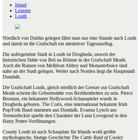
Irland
Leinster
Louth
Nördlich von Dublin gelegen fährt man nur eine Stunde nach Louth
und damit ist die Grafschaft ein attraktiver Tagesausflug.
Die aufregendste Stadt in Louth ist Drogheda, unweit der
historischen Stätte von Brú na Bóinne in der Grafschaft Meath.
Auch die Ruinen von Mellifont Abbey und Monasterboice sind
nahe an der Stadt gelegen. Weiter nach Norden liegt die Hauptstadt
Dundalk.
Die Grafschaft Louth, gleich nördlich der Grenze zur Grafschaft
Meath scheint die Geburtsstätte von Berühmtheiten zu sein. Pierce
Brosnan, ein bekannter Hollywood-Schauspieler wurde in
Drogheda geboren. The Corrs, eine international bekannte Irish
Pop/Folk Band stammen aus Dundalk. Evanna Lynch aus
Termonfeckin spielte den Charakter der Luna Lovegood in den
Harry Potter-Verfilmungen.
County Louth ist auch Schauplatz für Irlands wohl größte
mythologische, blutige Geschichte
The Cattle Raid of Cooley