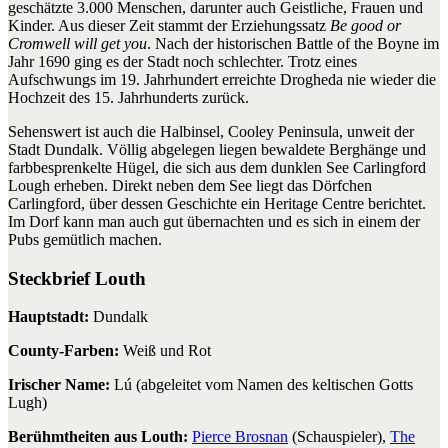
geschätzte 3.000 Menschen, darunter auch Geistliche, Frauen und
Kinder. Aus dieser Zeit stammt der Erziehungssatz
Be good or
Cromwell will get you
. Nach der historischen Battle of the Boyne im
Jahr 1690 ging es der Stadt noch schlechter. Trotz eines
Aufschwungs im 19. Jahrhundert erreichte Drogheda nie wieder die
Hochzeit des 15. Jahrhunderts zurück.
Sehenswert ist auch die Halbinsel, Cooley Peninsula, unweit der
Stadt Dundalk. Völlig abgelegen liegen bewaldete Berghänge und
farbbesprenkelte Hügel, die sich aus dem dunklen See Carlingford
Lough erheben. Direkt neben dem See liegt das Dörfchen
Carlingford, über dessen Geschichte ein Heritage Centre berichtet.
Im Dorf kann man auch gut übernachten und es sich in einem der
Pubs gemütlich machen.
Steckbrief Louth
Hauptstadt:
Dundalk
County-Farben:
Weiß und Rot
Irischer Name:
Lú (abgeleitet vom Namen des keltischen Gotts
Lugh)
Berühmtheiten aus Louth:
Pierce Brosnan
(Schauspieler),
The