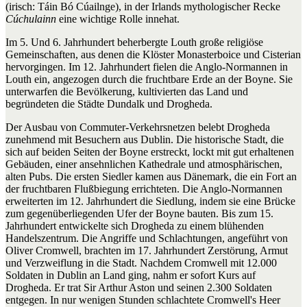
(irisch: Táin Bó Cúailnge), in der Irlands mythologischer Recke
Cúchulainn
eine wichtige Rolle innehat.
Im 5. Und 6. Jahrhundert beherbergte Louth große religiöse
Gemeinschaften, aus denen die Klöster Monasterboice und Cisterian
hervorgingen. Im 12. Jahrhundert fielen die Anglo-Normannen in
Louth ein, angezogen durch die fruchtbare Erde an der Boyne. Sie
unterwarfen die Bevölkerung, kultivierten das Land und
begründeten die Städte Dundalk und Drogheda.
Der Ausbau von Commuter-Verkehrsnetzen belebt Drogheda
zunehmend mit Besuchern aus Dublin. Die historische Stadt, die
sich auf beiden Seiten der Boyne erstreckt, lockt mit gut erhaltenen
Gebäuden, einer ansehnlichen Kathedrale und atmosphärischen,
alten Pubs. Die ersten Siedler kamen aus Dänemark, die ein Fort an
der fruchtbaren Flußbiegung errichteten. Die Anglo-Normannen
erweiterten im 12. Jahrhundert die Siedlung, indem sie eine Brücke
zum gegenüberliegenden Ufer der Boyne bauten. Bis zum 15.
Jahrhundert entwickelte sich Drogheda zu einem blühenden
Handelszentrum. Die Angriffe und Schlachtungen, angeführt von
Oliver Cromwell, brachten im 17. Jahrhundert Zerstörung, Armut
und Verzweiflung in die Stadt. Nachdem Cromwell mit 12.000
Soldaten in Dublin an Land ging, nahm er sofort Kurs auf
Drogheda. Er trat Sir Arthur Aston und seinen 2.300 Soldaten
entgegen. In nur wenigen Stunden schlachtete Cromwell's Heer