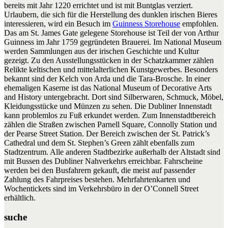
bereits mit Jahr 1220 errichtet und ist mit Buntglas verziert.
Urlaubern, die sich für die Herstellung des dunklen irischen Bieres
interessieren, wird ein Besuch im
Guinness Storehouse
empfohlen.
Das am St. James Gate gelegene Storehouse ist Teil der von Arthur
Guinness im Jahr 1759 gegründeten Brauerei. Im National Museum
werden Sammlungen aus der irischen Geschichte und Kultur
gezeigt. Zu den Ausstellungsstücken in der Schatzkammer zählen
Relikte keltischen und mittelalterlichen Kunstgewerbes. Besonders
bekannt sind der Kelch von Arda und die Tara-Brosche. In einer
ehemaligen Kaserne ist das National Museum of Decorative Arts
and History untergebracht. Dort sind Silberwaren, Schmuck, Möbel,
Kleidungsstücke und Münzen zu sehen. Die Dubliner Innenstadt
kann problemlos zu Fuß erkundet werden. Zum Innenstadtbereich
zählen die Straßen zwischen Parnell Square, Connolly Station und
der Pearse Street Station. Der Bereich zwischen der St. Patrick’s
Cathedral und dem St. Stephen’s Green zählt ebenfalls zum
Stadtzentrum. Alle anderen Stadtbezirke außerhalb der Altstadt sind
mit Bussen des Dubliner Nahverkehrs erreichbar. Fahrscheine
werden bei den Busfahrern gekauft, die meist auf passender
Zahlung des Fahrpreises bestehen. Mehrfahrtenkarten und
Wochentickets sind im Verkehrsbüro in der O’Connell Street
erhältlich.
suche