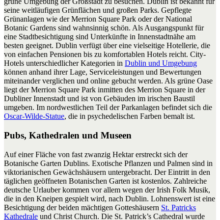
grüne Umgebung der Großstadt zu besuchen. Dublin ist bekannt für
seine weitläufigen Grünflächen und großen Parks. Gepflegte
Grünanlagen wie der Merrion Square Park oder der National
Botanic Gardens sind wahnsinnig schön. Als Ausgangspunkt für
eine Stadtbesichtigung sind Unterkünfte in Innenstadtnähe am
besten geeignet. Dublin verfügt über eine vielseitige Hotellerie, die
von einfachen Pensionen bis zu komfortablen Hotels reicht. City-
Hotels unterschiedlicher Kategorien in
Dublin und Umgebung
können anhand ihrer Lage, Serviceleistungen und Bewertungen
miteinander verglichen und online gebucht werden. Als grüne Oase
liegt der Merrion Square Park inmitten des Merrion Square in der
Dubliner Innenstadt und ist von Gebäuden im irischen Baustil
umgeben. Im nordwestlichen Teil der Parkanlagen befindet sich die
Oscar-Wilde-Statue
, die in psychedelischen Farben bemalt ist.
Pubs, Kathedralen und Museen
Auf einer Fläche von fast zwanzig Hektar erstreckt sich der
Botanische Garten Dublins. Exotische Pflanzen und Palmen sind in
viktorianischen Gewächshäusern untergebracht. Der Eintritt in den
täglichen geöffneten Botanischen Garten ist kostenlos. Zahlreiche
deutsche Urlauber kommen vor allem wegen der Irish Folk Musik,
die in den Kneipen gespielt wird, nach Dublin. Lohnenswert ist eine
Besichtigung der beiden mächtigen Gotteshäusern
St. Patricks
Kathedrale
und Christ Church. Die St. Patrick’s Cathedral wurde