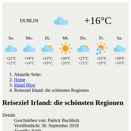
+16°C
DUBLIN
So.
Mo.
Di.
Mi.
Do.
Fr.
Sa.
+21°C
+19°C
+23°C
+26°C
+27°C
+25°C
+20°C
+12°C
+14°C
+19°C
+20°C
+21°C
+18°C
+14°C
Aktuelle Seite:
Home
Irland Blog
Reiseziel Irland: die schönsten Regionen
Reiseziel Irland: die schönsten Regionen
Details
Geschrieben von:
Patrick Buchholz
Veröffentlicht: 30. September 2018
Zugriffe: 8169