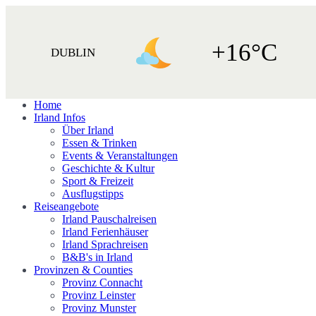
+16°C
DUBLIN
Home
Irland Infos
Über Irland
Essen & Trinken
Events & Veranstaltungen
Geschichte & Kultur
Sport & Freizeit
Ausflugstipps
Reiseangebote
Irland Pauschalreisen
Irland Ferienhäuser
Irland Sprachreisen
B&B's in Irland
Provinzen & Counties
Provinz Connacht
Provinz Leinster
Provinz Munster