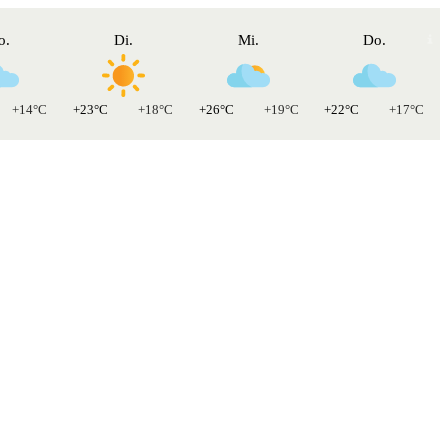
o.
Di.
Mi.
Do.
+14°C
+23°C
+18°C
+26°C
+19°C
+22°C
+17°C