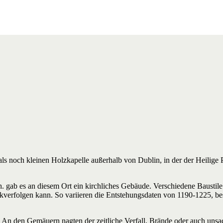
ls noch kleinen Holzkapelle außerhalb von Dublin, in der der Heilige 
. gab es an diesem Ort ein kirchliches Gebäude. Verschiedene Baustile
ückverfolgen kann. So variieren die Entstehungsdaten von 1190-1225, b
ck. An den Gemäuern nagten der zeitliche Verfall, Brände oder auch un