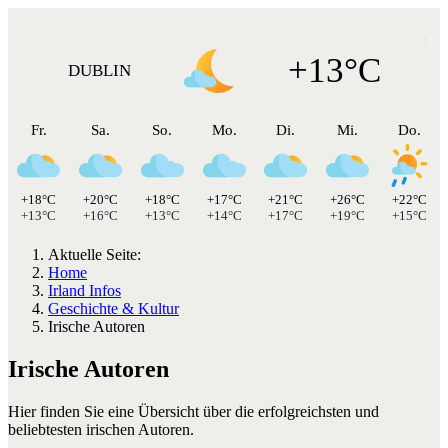
+13°C
DUBLIN
Fr.
Sa.
So.
Mo.
Di.
Mi.
Do.
+18°C
+20°C
+18°C
+17°C
+21°C
+26°C
+22°C
+13°C
+16°C
+13°C
+14°C
+17°C
+19°C
+15°C
Aktuelle Seite:
Home
Irland Infos
Geschichte & Kultur
Irische Autoren
Irische Autoren
Hier finden Sie eine Übersicht über die erfolgreichsten und
beliebtesten irischen Autoren.