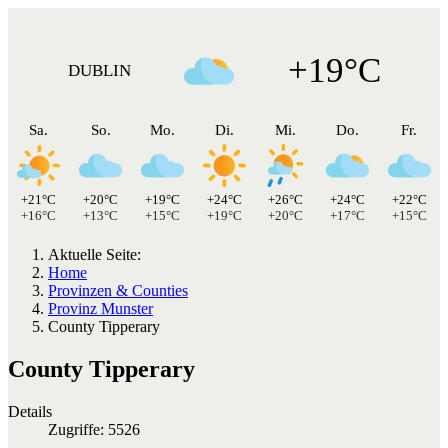
+19°C
DUBLIN
Sa.
So.
Mo.
Di.
Mi.
Do.
Fr.
+21°C
+20°C
+19°C
+24°C
+26°C
+24°C
+22°C
+16°C
+13°C
+15°C
+19°C
+20°C
+17°C
+15°C
Aktuelle Seite:
Home
Provinzen & Counties
Provinz Munster
County Tipperary
County Tipperary
Details
Zugriffe: 5526