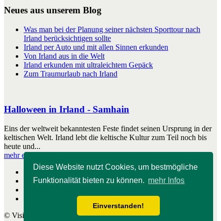
Neues aus unserem Blog
Was man bei der Planung seiner nächsten Sporttour nach
Irland berücksichtigen sollte
Irland per Auto und mit allen Sinnen erkunden
Von Irland aus in die Welt
Irland erkunden mit ultraleichtem Gepäck
Zum Traumurlaub nach Irland
Halloween in Irland - Samhain
Eins der weltweit bekanntesten Feste findet seinen Ursprung in der
keltischen Welt. Irland lebt die keltische Kultur zum Teil noch bis
heute und...
mehr erfahren
Diese Website nutzt Cookies, um bestmögliche
Start
Funktionalität bieten zu können.
mehr Infos
Impressum
Kontakt
Nutzungshinweise
Einverstanden!
© Visitirland.de - online seit 2009 - 2026