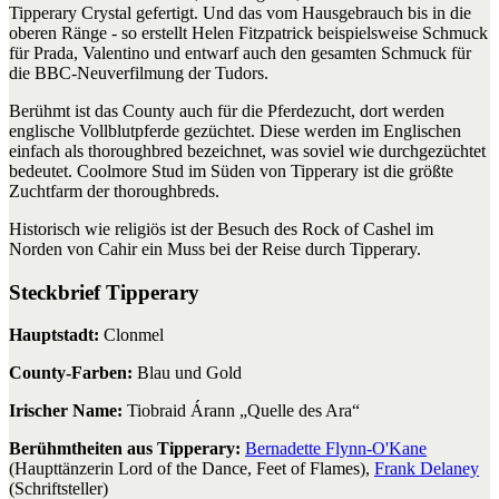
Tipperary Crystal gefertigt. Und das vom Hausgebrauch bis in die
oberen Ränge - so erstellt Helen Fitzpatrick beispielsweise Schmuck
für Prada, Valentino und entwarf auch den gesamten Schmuck für
die BBC-Neuverfilmung der Tudors.
Berühmt ist das County auch für die Pferdezucht, dort werden
englische Vollblutpferde gezüchtet. Diese werden im Englischen
einfach als thoroughbred bezeichnet, was soviel wie durchgezüchtet
bedeutet. Coolmore Stud im Süden von Tipperary ist die größte
Zuchtfarm der thoroughbreds.
Historisch wie religiös ist der Besuch des Rock of Cashel im
Norden von Cahir ein Muss bei der Reise durch Tipperary.
Steckbrief Tipperary
Hauptstadt:
Clonmel
County-Farben:
Blau und Gold
Irischer Name:
Tiobraid Árann „Quelle des Ara“
Berühmtheiten aus Tipperary:
Bernadette Flynn-O'Kane
(Haupttänzerin Lord of the Dance, Feet of Flames),
Frank Delaney
(Schriftsteller)