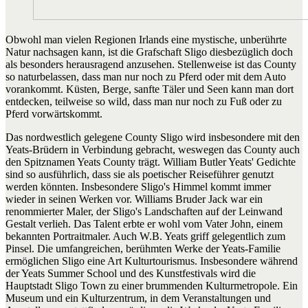
Obwohl man vielen Regionen Irlands eine mystische, unberührte
Natur nachsagen kann, ist die Grafschaft Sligo diesbezüglich doch
als besonders herausragend anzusehen. Stellenweise ist das County
so naturbelassen, dass man nur noch zu Pferd oder mit dem Auto
vorankommt. Küsten, Berge, sanfte Täler und Seen kann man dort
entdecken, teilweise so wild, dass man nur noch zu Fuß oder zu
Pferd vorwärtskommt.
Das nordwestlich gelegene County Sligo wird insbesondere mit den
Yeats-Brüdern in Verbindung gebracht, weswegen das County auch
den Spitznamen Yeats County trägt. William Butler Yeats' Gedichte
sind so ausführlich, dass sie als poetischer Reiseführer genutzt
werden könnten. Insbesondere Sligo's Himmel kommt immer
wieder in seinen Werken vor. Williams Bruder Jack war ein
renommierter Maler, der Sligo's Landschaften auf der Leinwand
Gestalt verlieh. Das Talent erbte er wohl vom Vater John, einem
bekannten Portraitmaler. Auch W.B. Yeats griff gelegentlich zum
Pinsel. Die umfangreichen, berühmten Werke der Yeats-Familie
ermöglichen Sligo eine Art Kulturtourismus. Insbesondere während
der Yeats Summer School und des Kunstfestivals wird die
Hauptstadt Sligo Town zu einer brummenden Kulturmetropole. Ein
Museum und ein Kulturzentrum, in dem Veranstaltungen und