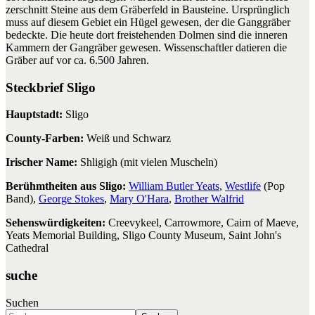
zerschnitt Steine aus dem Gräberfeld in Bausteine. Ursprünglich
muss auf diesem Gebiet ein Hügel gewesen, der die Ganggräber
bedeckte. Die heute dort freistehenden Dolmen sind die inneren
Kammern der Gangräber gewesen. Wissenschaftler datieren die
Gräber auf vor ca. 6.500 Jahren.
Steckbrief Sligo
Hauptstadt:
Sligo
County-Farben:
Weiß und Schwarz
Irischer Name:
Shligigh (mit vielen Muscheln)
Berühmtheiten aus Sligo:
William Butler Yeats
,
Westlife
(Pop
Band),
George Stokes
,
Mary O'Hara
,
Brother Walfrid
Sehenswürdigkeiten:
Creevykeel, Carrowmore, Cairn of Maeve,
Yeats Memorial Building, Sligo County Museum, Saint John's
Cathedral
suche
Suchen