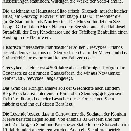
Ausstellungen stattfinden, würdigen die Werke der Yeats-Familie.
Die gleichnamige Hauptstadt Sligo (irisch: Sligeach, muschelreicher
Fluss) am Garavogue River ist mit knapp 18.000 Einwohner die
größte Stadt in Irlands Nordwesten. Der Fluß verbindet den See
Lough Gill mit dem Meer. Neben dem See sind auch die Halbinsel
Strandhill, der Berg Knocknarea und der Tafelberg Benbulbin einen
Ausflug in die Natur wert.
Historisch interessierte Irlandbesucher sollten Creevykeel, Irlands
besterhaltenes Grab aus der Steinzeit, den Cairn der Maeve und das
Gräberfeld Carrowmore auf keinen Fall verpassen.
Creevykeel ist ein etwa 4.500 Jahre altes keilförmiges Hofgrab. Im
Gegensatz zu den runden Ganggräbern, die wir aus Newgrange
kennen, ist Creevykeel längs angelegt.
Das Grab der Königin Maeve soll der Geschichte nach auf dem
Berg Knocknarea unter einem 10m hohen Steinberg gelegen sein.
Es ist Tradition, dass jeder Besucher dieses Ortes einen Stein
mitbringt und ihn auf diesen Berg legt.
Die Legende besagt, dass in Carrowmore die Soldaten der Königin
Maeve bestattet liegen sollen. Von ehemals 83 Gräbern sind nur
noch 25 übrig, da Sand und Kies dieser Stätte für den Straßenbau im
19. Jahrhundert abgetragen wurden. Auch ein Steinbruchbetrieb