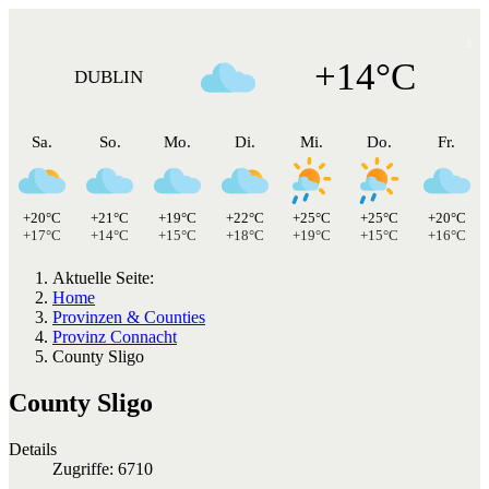
+14°C
DUBLIN
Sa.
So.
Mo.
Di.
Mi.
Do.
Fr.
+20°C
+21°C
+19°C
+22°C
+25°C
+25°C
+20°C
+17°C
+14°C
+15°C
+18°C
+19°C
+15°C
+16°C
Aktuelle Seite:
Home
Provinzen & Counties
Provinz Connacht
County Sligo
County Sligo
Details
Zugriffe: 6710