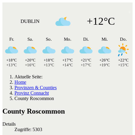
+12°C
DUBLIN
Fr.
Sa.
So.
Mo.
Di.
Mi.
Do.
+18°C
+20°C
+18°C
+17°C
+21°C
+26°C
+22°C
+13°C
+16°C
+13°C
+14°C
+17°C
+19°C
+15°C
Aktuelle Seite:
Home
Provinzen & Counties
Provinz Connacht
County Roscommon
County Roscommon
Details
Zugriffe: 5303