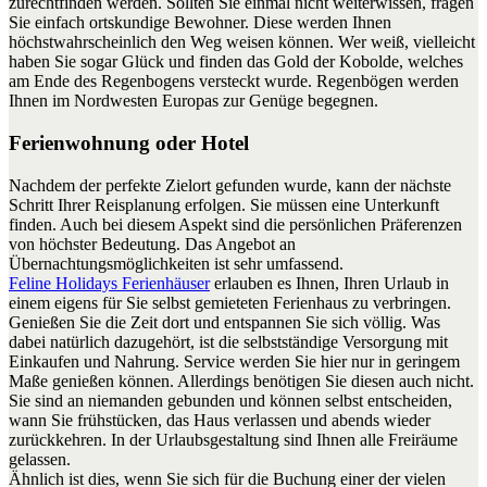
zurechtfinden werden. Sollten Sie einmal nicht weiterwissen, fragen
Sie einfach ortskundige Bewohner. Diese werden Ihnen
höchstwahrscheinlich den Weg weisen können. Wer weiß, vielleicht
haben Sie sogar Glück und finden das Gold der Kobolde, welches
am Ende des Regenbogens versteckt wurde. Regenbögen werden
Ihnen im Nordwesten Europas zur Genüge begegnen.
Ferienwohnung oder Hotel
Nachdem der perfekte Zielort gefunden wurde, kann der nächste
Schritt Ihrer Reisplanung erfolgen. Sie müssen eine Unterkunft
finden. Auch bei diesem Aspekt sind die persönlichen Präferenzen
von höchster Bedeutung. Das Angebot an
Übernachtungsmöglichkeiten ist sehr umfassend.
Feline Holidays Ferienhäuser
erlauben es Ihnen, Ihren Urlaub in
einem eigens für Sie selbst gemieteten Ferienhaus zu verbringen.
Genießen Sie die Zeit dort und entspannen Sie sich völlig. Was
dabei natürlich dazugehört, ist die selbstständige Versorgung mit
Einkaufen und Nahrung. Service werden Sie hier nur in geringem
Maße genießen können. Allerdings benötigen Sie diesen auch nicht.
Sie sind an niemanden gebunden und können selbst entscheiden,
wann Sie frühstücken, das Haus verlassen und abends wieder
zurückkehren. In der Urlaubsgestaltung sind Ihnen alle Freiräume
gelassen.
Ähnlich ist dies, wenn Sie sich für die Buchung einer der vielen