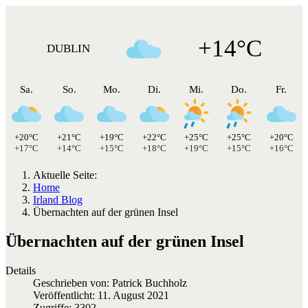
+14°C
DUBLIN
Sa.
So.
Mo.
Di.
Mi.
Do.
Fr.
+20°C
+21°C
+19°C
+22°C
+25°C
+25°C
+20°C
+17°C
+14°C
+15°C
+18°C
+19°C
+15°C
+16°C
Aktuelle Seite:
Home
Irland Blog
Übernachten auf der grünen Insel
Übernachten auf der grünen Insel
Details
Geschrieben von:
Patrick Buchholz
Veröffentlicht: 11. August 2021
Zugriffe: 3302