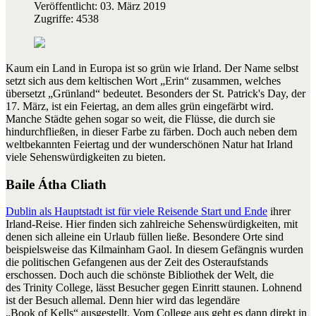
Veröffentlicht: 03. März 2019
Zugriffe: 4538
Kaum ein Land in Europa ist so grün wie Irland. Der Name selbst
setzt sich aus dem keltischen Wort „Erin“ zusammen, welches
übersetzt „Grünland“ bedeutet. Besonders der St. Patrick's Day, der
17. März, ist ein Feiertag, an dem alles grün eingefärbt wird.
Manche Städte gehen sogar so weit, die Flüsse, die durch sie
hindurchfließen, in dieser Farbe zu färben. Doch auch neben dem
weltbekannten Feiertag und der wunderschönen Natur hat Irland
viele Sehenswürdigkeiten zu bieten.
Baile Átha Cliath
Dublin als Hauptstadt ist für viele Reisende Start und Ende
ihrer
Irland-Reise. Hier finden sich zahlreiche Sehenswürdigkeiten, mit
denen sich alleine ein Urlaub füllen ließe. Besondere Orte sind
beispielsweise das Kilmainham Gaol. In diesem Gefängnis wurden
die politischen Gefangenen aus der Zeit des Osteraufstands
erschossen. Doch auch die schönste Bibliothek der Welt, die
des Trinity College, lässt Besucher gegen Einritt staunen. Lohnend
ist der Besuch allemal. Denn hier wird das legendäre
„Book of Kells“ ausgestellt. Vom College aus geht es dann direkt in