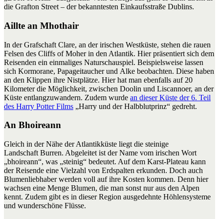
die Grafton Street – der bekanntesten Einkaufsstraße Dublins.
Aillte an Mhothair
In der Grafschaft Clare, an der irischen Westküste, stehen die rauen
Felsen des Cliffs of Moher in den Atlantik. Hier präsentiert sich dem
Reisenden ein einmaliges Naturschauspiel. Beispielsweise lassen
sich Kormorane, Papageitaucher und Alke beobachten. Diese haben
an den Klippen ihre Nistplätze. Hier hat man ebenfalls auf 20
Kilometer die Möglichkeit, zwischen Doolin und Liscannoer, an der
Küste entlangzuwandern. Zudem wurde
an dieser Küste der 6. Teil
des Harry Potter Films
„Harry und der Halbblutprinz“ gedreht.
An Bhoireann
Gleich in der Nähe der Atlantikküste liegt die steinige
Landschaft Burren. Abgeleitet ist der Name vom irischen Wort
„bhoireann“, was „steinig“ bedeutet. Auf dem Karst-Plateau kann
der Reisende eine Vielzahl von Erdspalten erkunden. Doch auch
Blumenliebhaber werden voll auf ihre Kosten kommen. Denn hier
wachsen eine Menge Blumen, die man sonst nur aus den Alpen
kennt. Zudem gibt es in dieser Region ausgedehnte Höhlensysteme
und wunderschöne Flüsse.