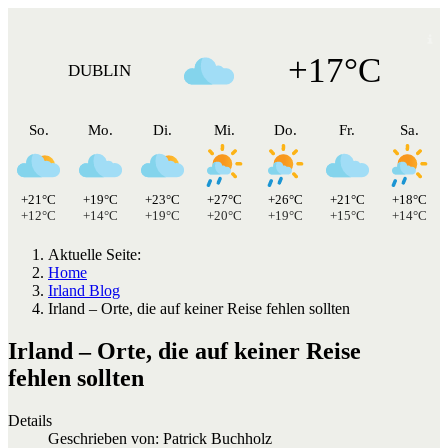
+17°C
DUBLIN
So.
Mo.
Di.
Mi.
Do.
Fr.
Sa.
+21°C
+19°C
+23°C
+27°C
+26°C
+21°C
+18°C
+12°C
+14°C
+19°C
+20°C
+19°C
+15°C
+14°C
Aktuelle Seite:
Home
Irland Blog
Irland – Orte, die auf keiner Reise fehlen sollten
Irland – Orte, die auf keiner Reise
fehlen sollten
Details
Geschrieben von:
Patrick Buchholz