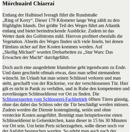
Mórchuaird Chiarraí
Entlang der Halbinsel Iveragh führt die Rundstraße
„Ring of Kerry“. Dieser 179 Kilometer lange Weg zählt zu den
Highlights Irlands. Der größte Teil des Weges führt am Atlantik
entlang und bietet beeindruckende Ausblicke. Zudem ist das
Wetter dank des Golfstroms mild. Hiervon profitiert ebenfalls die
Vegetation. Abseits des Weges finden sich viele Inseln, bei denen
Filmfans sicher auf ihre Kosten kommen werden. Auf
„Skellig Michael“ wurden Dreharbeiten zu „Star Wars: Das
Erwachen der Macht“ durchgeführt.
Doch auch eine ausgedehnte Irlandreise geht irgendwann zu Ende.
Und dann geschieht oftmals etwas, dass man selbst niemandem
wünscht. Im Urlaub hat man seinen Schlüssel verloren und man
steht, geschafft von der Rückreise, vor der verschlossenen Tür. Hier
gilt es nicht in Panik zu verfallen, und in Ruhe den kompetenten und
zuverlässigen Schlüsseldienst vor Ort zu finden. Die
Schlossexperten vom Schlosserei-Fachbetrieb
öffnen Türen günstig,
ohne das dabei das Schloss oder die Tür beschädigt werden müssen.
Zudem werden die Dienste kostengünstig, seriös und ohne
versteckte Kosten ausgeführt. Benötigt man beispielsweise einen
Schlüsseldienst in Gelsenkirchen, kann dieser in 15 bis 30 Minuten
vor Ort sein. Um beim Preis sicherzugehen, sollte dieser noch vor
der Anfahrt besprochen werden. So erlebt man auch nach der