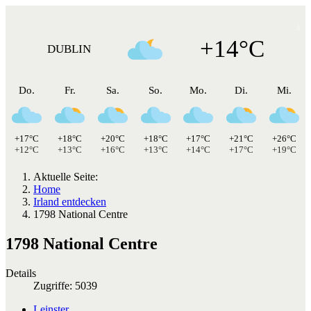
+14°C
DUBLIN
Do.
Fr.
Sa.
So.
Mo.
Di.
Mi.
+17°C
+18°C
+20°C
+18°C
+17°C
+21°C
+26°C
+12°C
+13°C
+16°C
+13°C
+14°C
+17°C
+19°C
Aktuelle Seite:
Home
Irland entdecken
1798 National Centre
1798 National Centre
Details
Zugriffe: 5039
Leinster