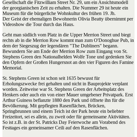
Gesellschaft die Fitzwilliam Street Nr. 29, um ein Ansichtsmodell
der georgianischen Zeit zu erhalten. Die Nummer 29 ist heute ein
Museum für die bürgerliche Wohnkultur des frühen 19. Jh.
Der Geist der ehemaligen Bewohnerin Olivia Beatty übernimmt per
Videoshow die Tour durch das Haus.
Geht man südlich vom Platz in die Upper Merrion Street und biegt
rechts ab in die Merrion Row kommt man zum O'Donoghue Pub, in
dem der Siegeszug der legendären "The Dubliners" begann.
Bewundern Sie am Ende der Merrion Row zum Eingang von St.
Stephens Green den Nationalhelden Wolfe Tone und gedenken Sie
den Opfern der Großen Hungersnot an den vier Figuren des Famine
Memorial.
St. Stephens Green ist schon seit 1635 bewusst für
Erholungszwecke frei gehalten und nicht in Bauprojekte verplant
worden. Zeitweise war St. Stephens Green der Arbeitsplatz des
Henkers oder auch ein von einer Mauer umgebener Privatpark. Erst
Arthur Guiness beflanzte 1880 den Park und öffnete ihn für die
Bevölkerung. Mit gepflegten Rasenflächen, Brücken,
Springbrunnen und einem Teich ist der Park heute ein beliebter
Freizeitort, sei es allein, zu zweit oder für gemeinsame Aktivitäten.
So ist z.B. in der St. Patricks Day Feierwoche am Vorabend des
Festtages ein gemeinsamer Ceili auf den Rasenflächen.