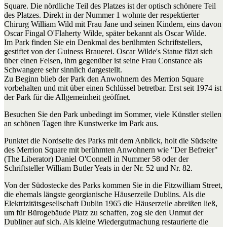
Square. Die nördliche Teil des Platzes ist der optisch schönere Teil
des Platzes. Direkt in der Nummer 1 wohnte der respektierter
Chirurg William Wild mit Frau Jane und seinen Kindern, eins davon
Oscar Fingal O'Flaherty Wilde, später bekannt als Oscar Wilde.
Im Park finden Sie ein Denkmal des berühmten Schriftstellers,
gestiftet von der Guiness Brauerei. Oscar Wilde's Statue fläzt sich
über einen Felsen, ihm gegenüber ist seine Frau Constance als
Schwangere sehr sinnlich dargestellt.
Zu Beginn blieb der Park den Anwohnern des Merrion Square
vorbehalten und mit über einen Schlüssel betretbar. Erst seit 1974 ist
der Park für die Allgemeinheit geöffnet.
Besuchen Sie den Park unbedingt im Sommer, viele Künstler stellen
an schönen Tagen ihre Kunstwerke im Park aus.
Punktet die Nordseite des Parks mit dem Anblick, holt die Südseite
des Merrion Square mit berühmten Anwohnern wie "Der Befreier"
(The Liberator) Daniel O'Connell in Nummer 58 oder der
Schriftsteller William Butler Yeats in der Nr. 52 und Nr. 82.
Von der Südostecke des Parks kommen Sie in die Fitzwilliam Street,
die ehemals längste georgianische Häuserzeile Dublins. Als die
Elektrizitätsgesellschaft Dublin 1965 die Häuserzeile abreißen ließ,
um für Bürogebäude Platz zu schaffen, zog sie den Unmut der
Dubliner auf sich. Als kleine Wiedergutmachung restaurierte die