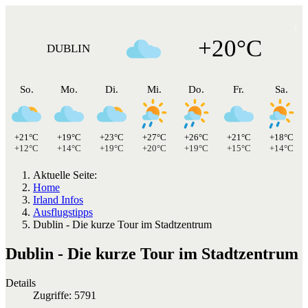
+20°C
DUBLIN
So.
Mo.
Di.
Mi.
Do.
Fr.
Sa.
+21°C
+19°C
+23°C
+27°C
+26°C
+21°C
+18°C
+12°C
+14°C
+19°C
+20°C
+19°C
+15°C
+14°C
Aktuelle Seite:
Home
Irland Infos
Ausflugstipps
Dublin - Die kurze Tour im Stadtzentrum
Dublin - Die kurze Tour im Stadtzentrum
Details
Zugriffe: 5791