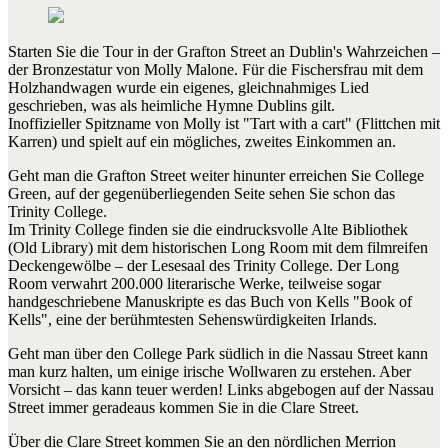
Starten Sie die Tour in der Grafton Street an Dublin's Wahrzeichen –
der Bronzestatur von Molly Malone. Für die Fischersfrau mit dem
Holzhandwagen wurde ein eigenes, gleichnahmiges Lied
geschrieben, was als heimliche Hymne Dublins gilt.
Inoffizieller Spitzname von Molly ist "Tart with a cart" (Flittchen mit
Karren) und spielt auf ein mögliches, zweites Einkommen an.
Geht man die Grafton Street weiter hinunter erreichen Sie College
Green, auf der gegenüberliegenden Seite sehen Sie schon das
Trinity College.
Im Trinity College finden sie die eindrucksvolle Alte Bibliothek
(Old Library) mit dem historischen Long Room mit dem filmreifen
Deckengewölbe – der Lesesaal des Trinity College. Der Long
Room verwahrt 200.000 literarische Werke, teilweise sogar
handgeschriebene Manuskripte es das Buch von Kells "Book of
Kells", eine der berühmtesten Sehenswürdigkeiten Irlands.
Geht man über den College Park südlich in die Nassau Street kann
man kurz halten, um einige irische Wollwaren zu erstehen. Aber
Vorsicht – das kann teuer werden! Links abgebogen auf der Nassau
Street immer geradeaus kommen Sie in die Clare Street.
Über die Clare Street kommen Sie an den nördlichen Merrion