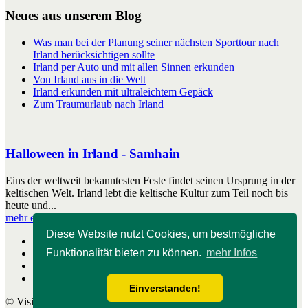
Neues aus unserem Blog
Was man bei der Planung seiner nächsten Sporttour nach
Irland berücksichtigen sollte
Irland per Auto und mit allen Sinnen erkunden
Von Irland aus in die Welt
Irland erkunden mit ultraleichtem Gepäck
Zum Traumurlaub nach Irland
Halloween in Irland - Samhain
Eins der weltweit bekanntesten Feste findet seinen Ursprung in der
keltischen Welt. Irland lebt die keltische Kultur zum Teil noch bis
heute und...
mehr erfahren
Diese Website nutzt Cookies, um bestmögliche
Start
Funktionalität bieten zu können.
mehr Infos
Impressum
Kontakt
Nutzungshinweise
Einverstanden!
© Visitirland.de - online seit 2009 - 2026