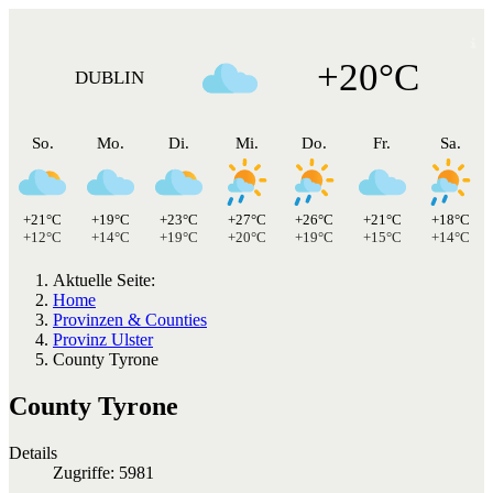
+20°C
DUBLIN
So.
Mo.
Di.
Mi.
Do.
Fr.
Sa.
+21°C
+19°C
+23°C
+27°C
+26°C
+21°C
+18°C
+12°C
+14°C
+19°C
+20°C
+19°C
+15°C
+14°C
Aktuelle Seite:
Home
Provinzen & Counties
Provinz Ulster
County Tyrone
County Tyrone
Details
Zugriffe: 5981