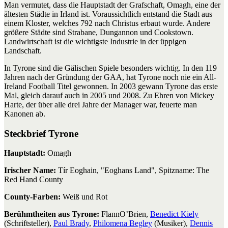
Man vermutet, dass die Hauptstadt der Grafschaft, Omagh, eine der
ältesten Städte in Irland ist. Voraussichtlich entstand die Stadt aus
einem Kloster, welches 792 nach Christus erbaut wurde. Andere
größere Städte sind Strabane, Dungannon und Cookstown.
Landwirtschaft ist die wichtigste Industrie in der üppigen
Landschaft.
In Tyrone sind die Gälischen Spiele besonders wichtig. In den 119
Jahren nach der Gründung der GAA, hat Tyrone noch nie ein All-
Ireland Football Titel gewonnen. In 2003 gewann Tyrone das erste
Mal, gleich darauf auch in 2005 und 2008. Zu Ehren von Mickey
Harte, der über alle drei Jahre der Manager war, feuerte man
Kanonen ab.
Steckbrief Tyrone
Hauptstadt:
Omagh
Irischer Name:
Tír Eoghain, "Eoghans Land", Spitzname: The
Red Hand County
County-Farben:
Weiß und Rot
Berühmtheiten aus Tyrone:
FlannO’Brien,
Benedict Kiely
(Schriftsteller),
Paul Brady
,
Philomena Begley
(Musiker),
Dennis