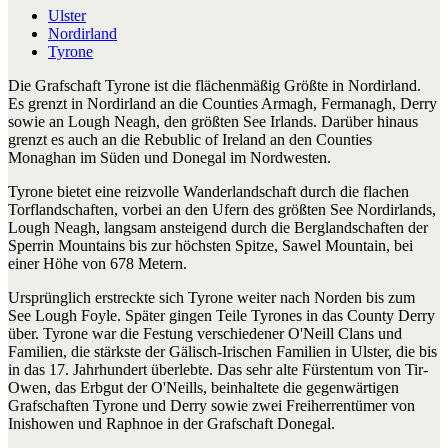
Ulster
Nordirland
Tyrone
Die Grafschaft Tyrone ist die flächenmäßig Größte in Nordirland.
Es grenzt in Nordirland an die Counties Armagh, Fermanagh, Derry
sowie an Lough Neagh, den größten See Irlands. Darüber hinaus
grenzt es auch an die Rebublic of Ireland an den Counties
Monaghan im Süden und Donegal im Nordwesten.
Tyrone bietet eine reizvolle Wanderlandschaft durch die flachen
Torflandschaften, vorbei an den Ufern des größten See Nordirlands,
Lough Neagh, langsam ansteigend durch die Berglandschaften der
Sperrin Mountains bis zur höchsten Spitze, Sawel Mountain, bei
einer Höhe von 678 Metern.
Ursprünglich erstreckte sich Tyrone weiter nach Norden bis zum
See Lough Foyle. Später gingen Teile Tyrones in das County Derry
über. Tyrone war die Festung verschiedener O'Neill Clans und
Familien, die stärkste der Gälisch-Irischen Familien in Ulster, die bis
in das 17. Jahrhundert überlebte. Das sehr alte Fürstentum von Tir-
Owen, das Erbgut der O'Neills, beinhaltete die gegenwärtigen
Grafschaften Tyrone und Derry sowie zwei Freiherrentümer von
Inishowen und Raphnoe in der Grafschaft Donegal.