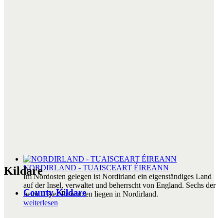
NORDIRLAND - TUAISCEART ÉIREANN
Kildare
Im Nordosten gelegen ist Nordirland ein eigenständiges Land
auf der Insel, verwaltet und beherrscht von England. Sechs der
County Kildare
neun Ulster-Provinzen liegen in Nordirland.
weiterlesen