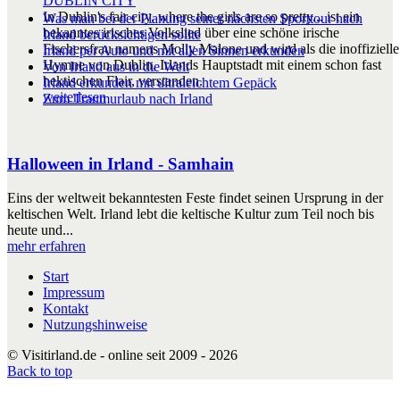
DUBLIN CITY
In Dublin's fair city, where the girls are so pretty... ist ein
Was man bei der Planung seiner nächsten Sporttour nach
bekanntes irisches Volkslied über eine schöne irische
Irland berücksichtigen sollte
Fischersfrau namens Molly Malone und wird als die inoffizielle
Irland per Auto und mit allen Sinnen erkunden
Hymne von Dublin, Irlands Hauptstadt mit einem schon fast
Von Irland aus in die Welt
hektischen Flair, verstanden.
Irland erkunden mit ultraleichtem Gepäck
weiterlesen
Zum Traumurlaub nach Irland
Halloween in Irland - Samhain
Eins der weltweit bekanntesten Feste findet seinen Ursprung in der
keltischen Welt. Irland lebt die keltische Kultur zum Teil noch bis
heute und...
mehr erfahren
Start
Impressum
Kontakt
Nutzungshinweise
© Visitirland.de - online seit 2009 - 2026
Back to top