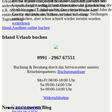
Belfast in politscher Hinsicht an eine Stadt der Unruhen und
Erkunden Sie Irlands Hauptstadt bei einer Stadtrundfahrt oder bei
Gewalt. Es gibt wenig Informationen über die Entwicklung der
anderen spannenden Ausflügen und Aktivitäten und genießen Sie
Stadt bis zum 17. Jahrhundert. Der normannische Lord John de
z.B. den bevorzugten Einlass im Guinness Store House oder
Courcy errichtete ein Schloss, um das sich einige Siedlungen
entdecken Sie die schönsten Ecken der Insel bei einem
entwickelten, aber schon schnell wieder zerstört wurden.
Tagesausflug.
weiterlesen
Irland Ausflüge online buchen
Irland Urlaub buchen
0991 - 2967 67551
Buchung & Beratung durch das Servicecenter unseres
Reisebüropartners:
Buchungsanfrage
Mo-Fr 08:00-18:00 Uhr
Sa 09:00-14:00 Uhr
So 09:00-14:00 Uhr
Widerrufsbutton
Neues aus unserem Blog