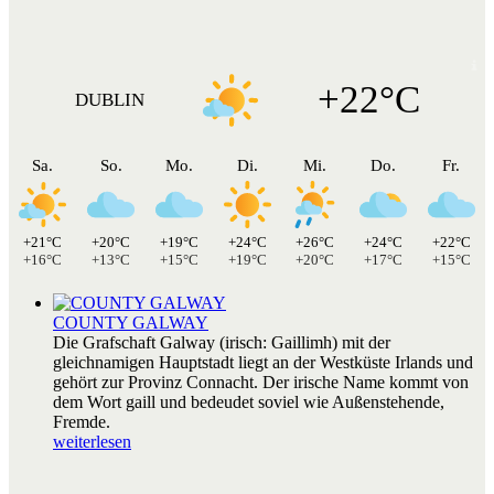
+22°C
DUBLIN
Sa.
So.
Mo.
Di.
Mi.
Do.
Fr.
+21°C
+20°C
+19°C
+24°C
+26°C
+24°C
+22°C
+16°C
+13°C
+15°C
+19°C
+20°C
+17°C
+15°C
COUNTY GALWAY
Die Grafschaft Galway (irisch: Gaillimh) mit der
gleichnamigen Hauptstadt liegt an der Westküste Irlands und
gehört zur Provinz Connacht. Der irische Name kommt von
dem Wort gaill und bedeudet soviel wie Außenstehende,
Fremde.
weiterlesen