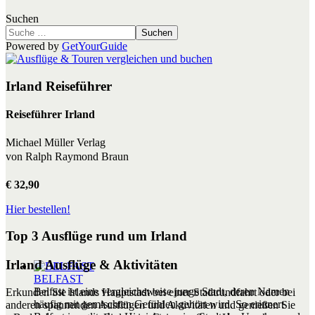
Suchen
Suchen
Powered by
GetYourGuide
Irland Reiseführer
Reiseführer Irland
Michael Müller Verlag
von Ralph Raymond Braun
€ 32,90
Hier bestellen!
Top 3 Ausflüge rund um Irland
Irland Ausflüge & Aktivitäten
BELFAST
Belfast ist eine vergleichsweise junge Stadt, deren Namen
Erkunden Sie Irlands Hauptstadt bei einer Stadtrundfahrt oder bei
häufig mit gemischten Gefühlen gehört wird. So erinnert
anderen spannenden Ausflügen und Aktivitäten und genießen Sie