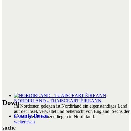
NORDIRLAND - TUAISCEART ÉIREANN
Down
Im Nordosten gelegen ist Nordirland ein eigenständiges Land
auf der Insel, verwaltet und beherrscht von England. Sechs der
County Down
neun Ulster-Provinzen liegen in Nordirland.
weiterlesen
suche