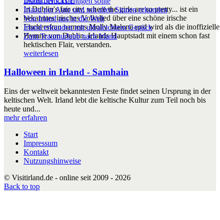
DUBLIN CITY
Irland berücksichtigen sollte
In Dublin's fair city, where the girls are so pretty... ist ein
Irland per Auto und mit allen Sinnen erkunden
bekanntes irisches Volkslied über eine schöne irische
Von Irland aus in die Welt
Fischersfrau namens Molly Malone und wird als die inoffizielle
Irland erkunden mit ultraleichtem Gepäck
Hymne von Dublin, Irlands Hauptstadt mit einem schon fast
Zum Traumurlaub nach Irland
hektischen Flair, verstanden.
weiterlesen
Halloween in Irland - Samhain
Eins der weltweit bekanntesten Feste findet seinen Ursprung in der
keltischen Welt. Irland lebt die keltische Kultur zum Teil noch bis
heute und...
mehr erfahren
Start
Impressum
Kontakt
Nutzungshinweise
© Visitirland.de - online seit 2009 - 2026
Back to top