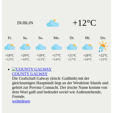
+12°C
DUBLIN
Fr.
Sa.
So.
Mo.
Di.
Mi.
Do.
+18°C
+20°C
+18°C
+17°C
+21°C
+26°C
+22°C
+13°C
+16°C
+13°C
+14°C
+17°C
+19°C
+15°C
COUNTY GALWAY
Die Grafschaft Galway (irisch: Gaillimh) mit der
gleichnamigen Hauptstadt liegt an der Westküste Irlands und
gehört zur Provinz Connacht. Der irische Name kommt von
dem Wort gaill und bedeudet soviel wie Außenstehende,
Fremde.
weiterlesen