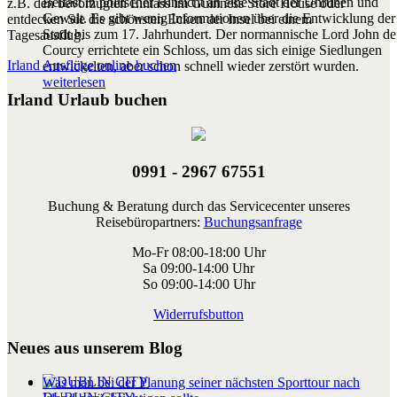
Belfast in politscher Hinsicht an eine Stadt der Unruhen und
z.B. den bevorzugten Einlass im Guinness Store House oder
Gewalt. Es gibt wenig Informationen über die Entwicklung der
entdecken Sie die schönsten Ecken der Insel bei einem
Stadt bis zum 17. Jahrhundert. Der normannische Lord John de
Tagesausflug.
Courcy errichtete ein Schloss, um das sich einige Siedlungen
Irland Ausflüge online buchen
entwickelten, aber schon schnell wieder zerstört wurden.
weiterlesen
Irland Urlaub buchen
0991 - 2967 67551
Buchung & Beratung durch das Servicecenter unseres
Reisebüropartners:
Buchungsanfrage
Mo-Fr 08:00-18:00 Uhr
Sa 09:00-14:00 Uhr
So 09:00-14:00 Uhr
Widerrufsbutton
Neues aus unserem Blog
Was man bei der Planung seiner nächsten Sporttour nach