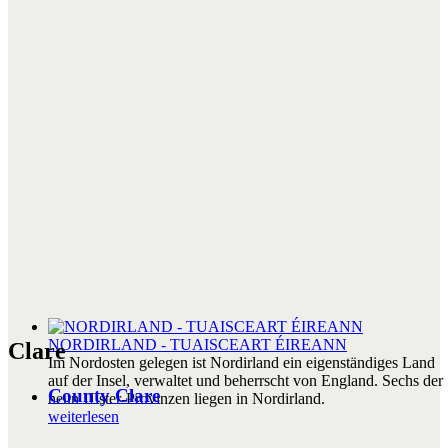
NORDIRLAND - TUAISCEART ÉIREANN
Clare
Im Nordosten gelegen ist Nordirland ein eigenständiges Land
auf der Insel, verwaltet und beherrscht von England. Sechs der
County Clare
neun Ulster-Provinzen liegen in Nordirland.
weiterlesen