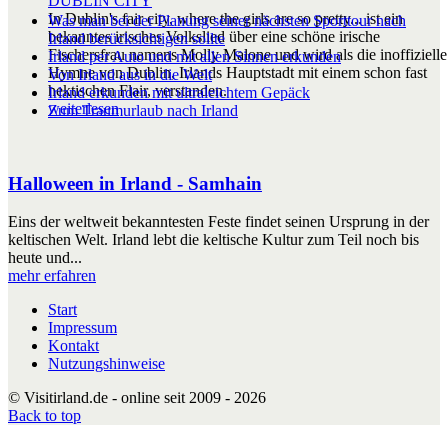
DUBLIN CITY
In Dublin's fair city, where the girls are so pretty... ist ein
Was man bei der Planung seiner nächsten Sporttour nach
bekanntes irisches Volkslied über eine schöne irische
Irland berücksichtigen sollte
Fischersfrau namens Molly Malone und wird als die inoffizielle
Irland per Auto und mit allen Sinnen erkunden
Hymne von Dublin, Irlands Hauptstadt mit einem schon fast
Von Irland aus in die Welt
hektischen Flair, verstanden.
Irland erkunden mit ultraleichtem Gepäck
weiterlesen
Zum Traumurlaub nach Irland
Halloween in Irland - Samhain
Eins der weltweit bekanntesten Feste findet seinen Ursprung in der
keltischen Welt. Irland lebt die keltische Kultur zum Teil noch bis
heute und...
mehr erfahren
Start
Impressum
Kontakt
Nutzungshinweise
© Visitirland.de - online seit 2009 - 2026
Back to top