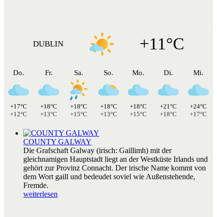
+11°C
DUBLIN
Do.
Fr.
Sa.
So.
Mo.
Di.
Mi.
+17°C
+18°C
+18°C
+18°C
+18°C
+21°C
+24°C
+12°C
+13°C
+15°C
+13°C
+15°C
+18°C
+17°C
COUNTY GALWAY
Die Grafschaft Galway (irisch: Gaillimh) mit der
gleichnamigen Hauptstadt liegt an der Westküste Irlands und
gehört zur Provinz Connacht. Der irische Name kommt von
dem Wort gaill und bedeudet soviel wie Außenstehende,
Fremde.
weiterlesen