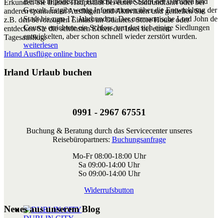
Belfast in politscher Hinsicht an eine Stadt der Unruhen und
Erkunden Sie Irlands Hauptstadt bei einer Stadtrundfahrt oder bei
Gewalt. Es gibt wenig Informationen über die Entwicklung der
anderen spannenden Ausflügen und Aktivitäten und genießen Sie
Stadt bis zum 17. Jahrhundert. Der normannische Lord John de
z.B. den bevorzugten Einlass im Guinness Store House oder
Courcy errichtete ein Schloss, um das sich einige Siedlungen
entdecken Sie die schönsten Ecken der Insel bei einem
entwickelten, aber schon schnell wieder zerstört wurden.
Tagesausflug.
weiterlesen
Irland Ausflüge online buchen
Irland Urlaub buchen
0991 - 2967 67551
Buchung & Beratung durch das Servicecenter unseres
Reisebüropartners:
Buchungsanfrage
Mo-Fr 08:00-18:00 Uhr
Sa 09:00-14:00 Uhr
So 09:00-14:00 Uhr
Widerrufsbutton
Neues aus unserem Blog