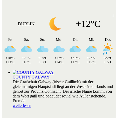
+12°C
DUBLIN
Fr.
Sa.
So.
Mo.
Di.
Mi.
Do.
+18°C
+20°C
+18°C
+17°C
+21°C
+26°C
+22°C
+13°C
+16°C
+13°C
+14°C
+17°C
+19°C
+15°C
COUNTY GALWAY
Die Grafschaft Galway (irisch: Gaillimh) mit der
gleichnamigen Hauptstadt liegt an der Westküste Irlands und
gehört zur Provinz Connacht. Der irische Name kommt von
dem Wort gaill und bedeudet soviel wie Außenstehende,
Fremde.
weiterlesen