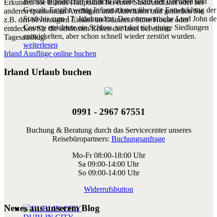
Belfast in politscher Hinsicht an eine Stadt der Unruhen und
Erkunden Sie Irlands Hauptstadt bei einer Stadtrundfahrt oder bei
Gewalt. Es gibt wenig Informationen über die Entwicklung der
anderen spannenden Ausflügen und Aktivitäten und genießen Sie
Stadt bis zum 17. Jahrhundert. Der normannische Lord John de
z.B. den bevorzugten Einlass im Guinness Store House oder
Courcy errichtete ein Schloss, um das sich einige Siedlungen
entdecken Sie die schönsten Ecken der Insel bei einem
entwickelten, aber schon schnell wieder zerstört wurden.
Tagesausflug.
weiterlesen
Irland Ausflüge online buchen
Irland Urlaub buchen
0991 - 2967 67551
Buchung & Beratung durch das Servicecenter unseres
Reisebüropartners:
Buchungsanfrage
Mo-Fr 08:00-18:00 Uhr
Sa 09:00-14:00 Uhr
So 09:00-14:00 Uhr
Widerrufsbutton
Neues aus unserem Blog