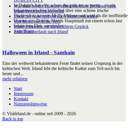
DUBLIN CITY
In Dublin's fair city, where the girls are so pretty... ist ein
Was man bei der Planung seiner nächsten Sporttour nach
bekanntes irisches Volkslied über eine schöne irische
Irland berücksichtigen sollte
Fischersfrau namens Molly Malone und wird als die inoffizielle
Irland per Auto und mit allen Sinnen erkunden
Hymne von Dublin, Irlands Hauptstadt mit einem schon fast
Von Irland aus in die Welt
hektischen Flair, verstanden.
Irland erkunden mit ultraleichtem Gepäck
weiterlesen
Zum Traumurlaub nach Irland
Halloween in Irland - Samhain
Eins der weltweit bekanntesten Feste findet seinen Ursprung in der
keltischen Welt. Irland lebt die keltische Kultur zum Teil noch bis
heute und...
mehr erfahren
Start
Impressum
Kontakt
Nutzungshinweise
© Visitirland.de - online seit 2009 - 2026
Back to top