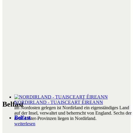
NORDIRLAND - TUAISCEART ÉIREANN
Belfast
Im Nordosten gelegen ist Nordirland ein eigenständiges Land
auf der Insel, verwaltet und beherrscht von England. Sechs der
Belfast
neun Ulster-Provinzen liegen in Nordirland.
weiterlesen