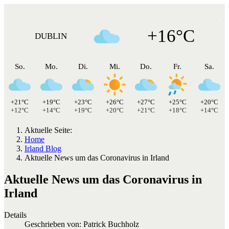
+16°C
DUBLIN
So.
Mo.
Di.
Mi.
Do.
Fr.
Sa.
+21°C
+19°C
+23°C
+26°C
+27°C
+25°C
+20°C
+12°C
+14°C
+19°C
+20°C
+21°C
+18°C
+14°C
Aktuelle Seite:
Home
Irland Blog
Aktuelle News um das Coronavirus in Irland
Aktuelle News um das Coronavirus in
Irland
Details
Geschrieben von:
Patrick Buchholz