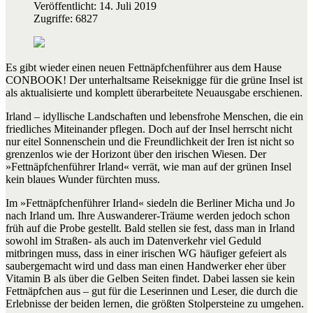
Veröffentlicht: 14. Juli 2019
Zugriffe: 6827
Es gibt wieder einen neuen Fettnäpfchenführer aus dem Hause
CONBOOK! Der unterhaltsame Reiseknigge für die grüne Insel ist
als aktualisierte und komplett überarbeitete Neuausgabe erschienen.
Irland – idyllische Landschaften und lebensfrohe Menschen, die ein
friedliches Miteinander pflegen. Doch auf der Insel herrscht nicht
nur eitel Sonnenschein und die Freundlichkeit der Iren ist nicht so
grenzenlos wie der Horizont über den irischen Wiesen. Der
»Fettnäpfchenführer Irland« verrät, wie man auf der grünen Insel
kein blaues Wunder fürchten muss.
Im »Fettnäpfchenführer Irland« siedeln die Berliner Micha und Jo
nach Irland um. Ihre Auswanderer-Träume werden jedoch schon
früh auf die Probe gestellt. Bald stellen sie fest, dass man in Irland
sowohl im Straßen- als auch im Datenverkehr viel Geduld
mitbringen muss, dass in einer irischen WG häufiger gefeiert als
saubergemacht wird und dass man einen Handwerker eher über
Vitamin B als über die Gelben Seiten findet. Dabei lassen sie kein
Fettnäpfchen aus – gut für die Leserinnen und Leser, die durch die
Erlebnisse der beiden lernen, die größten Stolpersteine zu umgehen.