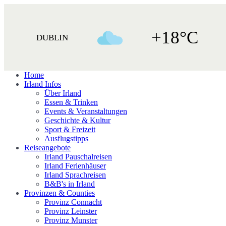
+18°C
DUBLIN
Home
Irland Infos
Über Irland
Essen & Trinken
Events & Veranstaltungen
Geschichte & Kultur
Sport & Freizeit
Ausflugstipps
Reiseangebote
Irland Pauschalreisen
Irland Ferienhäuser
Irland Sprachreisen
B&B's in Irland
Provinzen & Counties
Provinz Connacht
Provinz Leinster
Provinz Munster