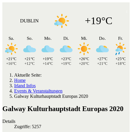
+19°C
DUBLIN
Sa.
So.
Mo.
Di.
Mi.
Do.
Fr.
+21°C
+21°C
+19°C
+23°C
+26°C
+27°C
+25°C
+16°C
+12°C
+14°C
+19°C
+20°C
+21°C
+18°C
Aktuelle Seite:
Home
Irland Infos
Events & Veranstaltungen
Galway Kulturhauptstadt Europas 2020
Galway Kulturhauptstadt Europas 2020
Details
Zugriffe: 5257