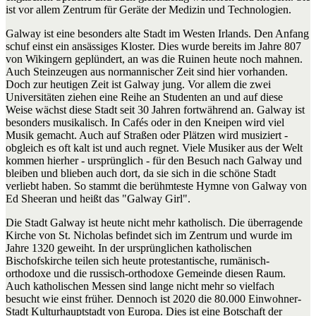
ist vor allem Zentrum für Geräte der Medizin und Technologien.
Galway ist eine besonders alte Stadt im Westen Irlands. Den Anfang
schuf einst ein ansässiges Kloster. Dies wurde bereits im Jahre 807
von Wikingern geplündert, an was die Ruinen heute noch mahnen.
Auch Steinzeugen aus normannischer Zeit sind hier vorhanden.
Doch zur heutigen Zeit ist Galway jung. Vor allem die zwei
Universitäten ziehen eine Reihe an Studenten an und auf diese
Weise wächst diese Stadt seit 30 Jahren fortwährend an. Galway ist
besonders musikalisch. In Cafés oder in den Kneipen wird viel
Musik gemacht. Auch auf Straßen oder Plätzen wird musiziert -
obgleich es oft kalt ist und auch regnet. Viele Musiker aus der Welt
kommen hierher - ursprünglich - für den Besuch nach Galway und
bleiben und blieben auch dort, da sie sich in die schöne Stadt
verliebt haben. So stammt die berühmteste Hymne von Galway von
Ed Sheeran und heißt das "Galway Girl".
Die Stadt Galway ist heute nicht mehr katholisch. Die überragende
Kirche von St. Nicholas befindet sich im Zentrum und wurde im
Jahre 1320 geweiht. In der ursprünglichen katholischen
Bischofskirche teilen sich heute protestantische, rumänisch-
orthodoxe und die russisch-orthodoxe Gemeinde diesen Raum.
Auch katholischen Messen sind lange nicht mehr so vielfach
besucht wie einst früher. Dennoch ist 2020 die 80.000 Einwohner-
Stadt Kulturhauptstadt von Europa. Dies ist eine Botschaft der