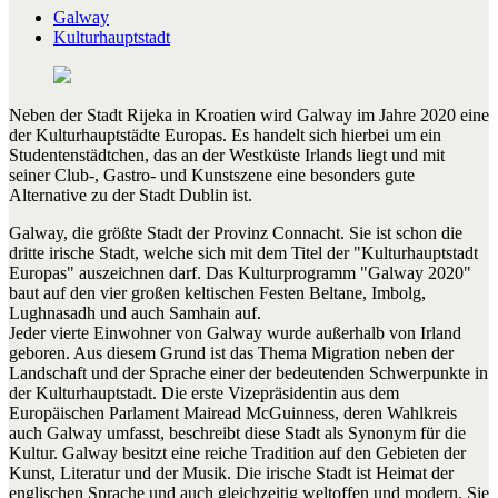
Galway
Kulturhauptstadt
Neben der Stadt Rijeka in Kroatien wird Galway im Jahre 2020 eine
der Kulturhauptstädte Europas. Es handelt sich hierbei um ein
Studentenstädtchen, das an der Westküste Irlands liegt und mit
seiner Club-, Gastro- und Kunstszene eine besonders gute
Alternative zu der Stadt Dublin ist.
Galway, die größte Stadt der Provinz Connacht. Sie ist schon die
dritte irische Stadt, welche sich mit dem Titel der "Kulturhauptstadt
Europas" auszeichnen darf. Das Kulturprogramm "Galway 2020"
baut auf den vier großen keltischen Festen Beltane, Imbolg,
Lughnasadh und auch Samhain auf.
Jeder vierte Einwohner von Galway wurde außerhalb von Irland
geboren. Aus diesem Grund ist das Thema Migration neben der
Landschaft und der Sprache einer der bedeutenden Schwerpunkte in
der Kulturhauptstadt. Die erste Vizepräsidentin aus dem
Europäischen Parlament Mairead McGuinness, deren Wahlkreis
auch Galway umfasst, beschreibt diese Stadt als Synonym für die
Kultur. Galway besitzt eine reiche Tradition auf den Gebieten der
Kunst, Literatur und der Musik. Die irische Stadt ist Heimat der
englischen Sprache und auch gleichzeitig weltoffen und modern. Sie