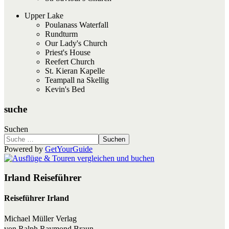
Upper Lake
Poulanass Waterfall
Rundturm
Our Lady's Church
Priest's House
Reefert Church
St. Kieran Kapelle
Teampall na Skellig
Kevin's Bed
suche
Suchen
Suchen
Powered by
GetYourGuide
Irland Reiseführer
Reiseführer Irland
Michael Müller Verlag
von Ralph Raymond Braun