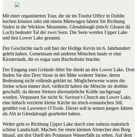
Mit einer organisierten Tour, die sie im Tourist Office in Dublin
buchen können oder mit einem Mietwagen fahren Sie Richtung
Süden in die Wicklow Mountains. Glendalough (irisch: Gleann dá
Loch) bedeutet Tal der zwei Seen. Die Seen werden Upper Lake
und den Lower Lake genannt.
Der Geschichte nach soll hier der Heilige Kevin im 6. Jahrhundert
gelebt haben. Gemeinsam mit anderen Mönchen baute er eine
Klosterstadt, die es sogar zum Bischofssitz brachte.
Der Eingang zum Gelände führt Sie direkt an den Lower Lake. Dort
finden Sie den Deer Stone in der Mitte weiterer Steine, deren
Bedeutung nicht vollends geklärt ist. Möglicherweise waren die
Steine schon immer dort, vielleicht haben die Mönche sie dorthin
geschafft, da diesen Steinen übernatürliche Kräfte nachgesagt
wurden. Verpassen Sie nicht St. Saviour's Church am Lower Lake,
eine hübsch verzierte kleine Kirche im irisch-romanischen Stil,
gestiftet von Lawrence O'Toole. Dieser soll in seinen jungen Jahren
als Abt in Glendalough gearbeitet haben.
Weiter geht es Richtung Upper Lake durch eine nahezu malerisch
schöne Landschaft. Machen Sie einen kleinen Abstecher den Berg
hinauf, um den Quell des Poulanass Wasserfalls zu sehen. Auf dem