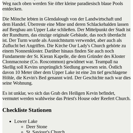
Weg nach oben werden Sie öfter kleine paradiesisch blaue Pools
entdecken.
Die Mönche lebten in Glendalough von der Landwirtschaft und
dem Handel. Überreste eine Mine und deren Schlackehalden lassen
auf Bergbau am Upper Lake schließen. Der Mittelpunkt der Stadt ist
der Rundturm, das einzige originale Gebäude, das noch überdacht
ist. Der Turm wurde als Aussichtsturm verwendet, aber auch als
Zuflucht bei Angriffen. Die Kirche Our Lady's Church gehörte zu
einem Nonnenkloster. Darüber hinaus finden Sie auch noch
Fundamente der St. Kieran Kapelle, die dem Gründer des Kloster
Clonmacnoise (Co. Roscommon) gewidmet war. Teampall na
Skellig soll Kevins ursprünglich Siedlung gewesen sein. Östlich
davon 10 Meter über dem Upper Lake ist eine 2m tief geschlagene
Höhle, die Kevin's Bed genannt wird. Der Geschichte nach war dies
seine Wohnung.
Es ist unklar, wo sich das Grab des Heiligen Kevin befindet,
vermutet werden wahlweise das Priest's House oder Reefert Church.
Checkliste Stationen
Lower Lake
Deer Stone
St. Saviour's Church