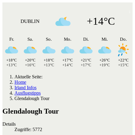
+14°C
DUBLIN
Fr.
Sa.
So.
Mo.
Di.
Mi.
Do.
+18°C
+20°C
+18°C
+17°C
+21°C
+26°C
+22°C
+13°C
+16°C
+13°C
+14°C
+17°C
+19°C
+15°C
Aktuelle Seite:
Home
Irland Infos
Ausflugstipps
Glendalough Tour
Glendalough Tour
Details
Zugriffe: 5772